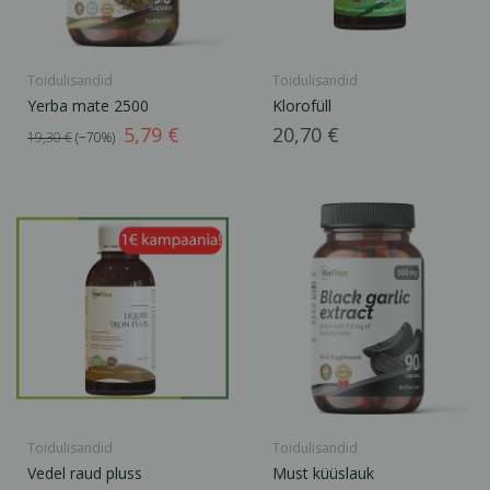
Toidulisandid
Toidulisandid
Yerba mate 2500
Klorofüll
Tavahind
Hind
Hind
5,79 €
20,70 €
19,30 €
−70%
Toidulisandid
Toidulisandid
Vedel raud pluss
Must küüslauk