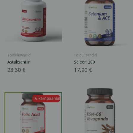
Toidulisandid
Toidulisandid
Astaksantiin
Seleen 200
Hind
Hind
23,30 €
17,90 €