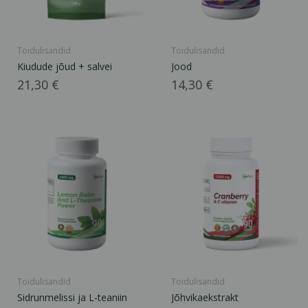
Toidulisandid
Toidulisandid
Kiudude jõud + salvei
Jood
Hind
Hind
21,30 €
14,30 €
Toidulisandid
Toidulisandid
Sidrunmelissi ja L-teaniin
Jõhvikaekstrakt