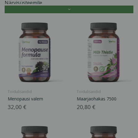
Närvisüsteemile
Silmadele
Spordile
Seedimisele
Probiootikumid
Kalaõli
Mälule
Antioksüdandid
Hemaglobiinile
Nahale, juustele,...
Magamiseks
Toidulisandid
Toidulisandid
Menopausi valem
Maarjaohakas 7500
Südame tööks
Hind
Hind
32,00 €
20,80 €