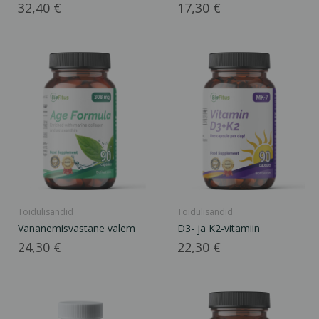
pulber
Hind
Hind
32,40 €
17,30 €
Toidulisandid
Toidulisandid
Vananemisvastane valem
D3- ja K2-vitamiin
Hind
Hind
24,30 €
22,30 €