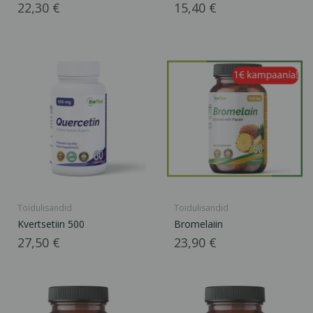
Hind
Hind
22,30 €
15,40 €
Toidulisandid
Toidulisandid
Kvertsetiin 500
Bromelaiin
Hind
Hind
27,50 €
23,90 €