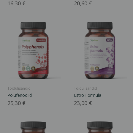
Hind
Hind
16,30 €
20,60 €
Toidulisandid
Toidulisandid
Polüfenoolid
Estro Formula
Hind
Hind
25,30 €
23,00 €