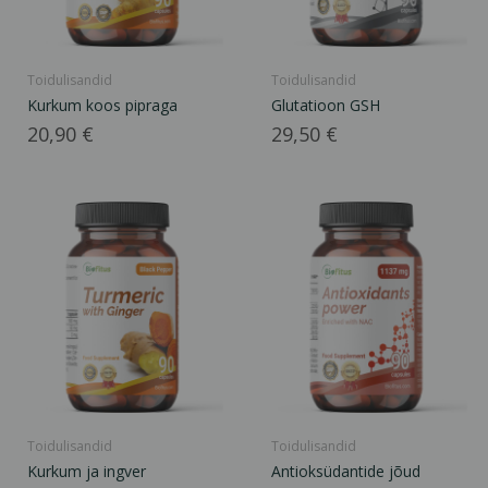
Toidulisandid
Toidulisandid
Kurkum koos pipraga
Glutatioon GSH
Hind
Hind
20,90 €
29,50 €
Toidulisandid
Toidulisandid
Kurkum ja ingver
Antioksüdantide jõud