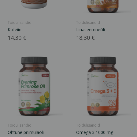
Toidulisandid
Toidulisandid
Kofeiin
Linaseemneõli
Hind
Hind
14,30 €
18,30 €
Toidulisandid
Toidulisandid
Õhtune priimulaõli
Omega 3 1000 mg