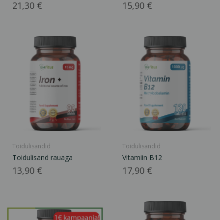
Hind
Hind
21,30 €
15,90 €
Toidulisandid
Toidulisandid
Toidulisand rauaga
Vitamiin B12
Hind
Hind
13,90 €
17,90 €