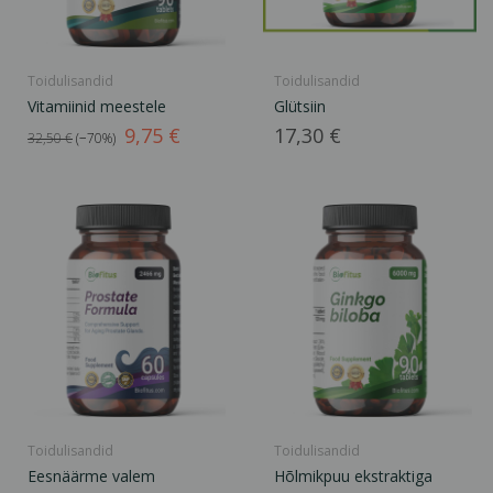
Toidulisandid
Toidulisandid
Vitamiinid meestele
Glütsiin
Tavahind
Hind
Hind
9,75 €
17,30 €
32,50 €
−70%
Toidulisandid
Toidulisandid
Eesnäärme valem
Hõlmikpuu ekstraktiga