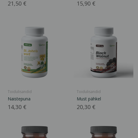
Hind
Hind
21,50 €
15,90 €
Toidulisandid
Toidulisandid
Naistepuna
Must pähkel
Hind
Hind
14,30 €
20,30 €