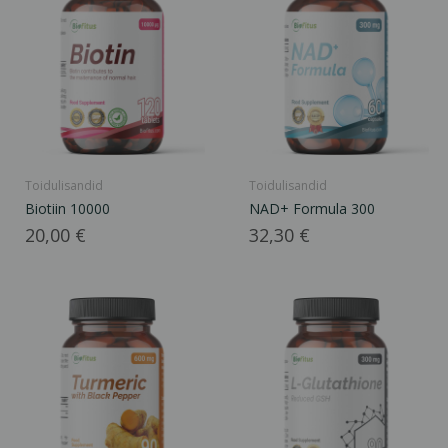
Toidulisandid
Toidulisandid
Biotiin 10000
NAD+ Formula 300
Hind
Hind
20,00 €
32,30 €