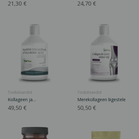
Hind
Hind
21,30 €
24,70 €
Toidulisandid
Toidulisandid
Kollageen ja
Merekollageen liigestele
hüaluroonhape
Hind
Hind
49,50 €
50,50 €