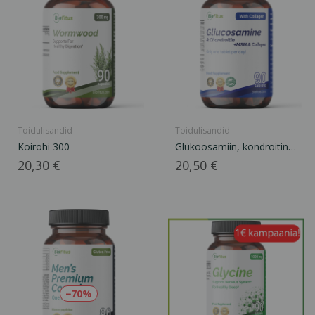
Toidulisandid
Toidulisandid
Koirohi 300
Glükoosamiin, kondroitin
ja MSM
Hind
Hind
20,30 €
20,50 €
−70%