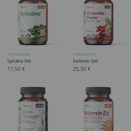
Toidulisandid
Toidulisandid
Spirulina 500
Berberiin 500
Hind
Hind
17,50 €
25,30 €