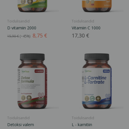
Toidulisandid
Toidulisandid
D vitamiin 2000
Vitamiin C 1000
Tavahind
Hind
Hind
8,75 €
17,30 €
15,90 €
−45%
Toidulisandid
Toidulisandid
Detoksi valem
L - karnitiin