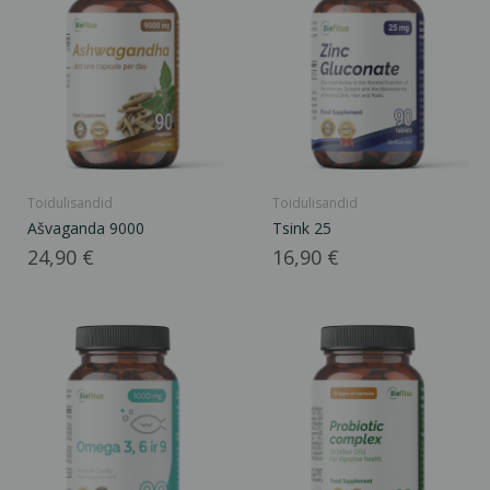
Toidulisandid
Toidulisandid
Ašvaganda 9000
Tsink 25
Hind
Hind
24,90 €
16,90 €