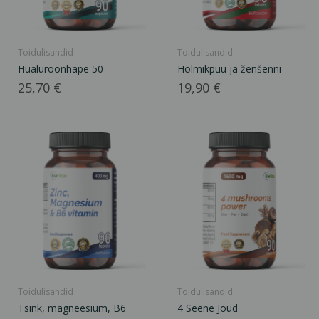
Toidulisandid
Toidulisandid
Hüaluroonhape 50
Hõlmikpuu ja ženšenni
Hind
Hind
25,70 €
19,90 €
Toidulisandid
Toidulisandid
Tsink, magneesium, B6
4 Seene Jõud