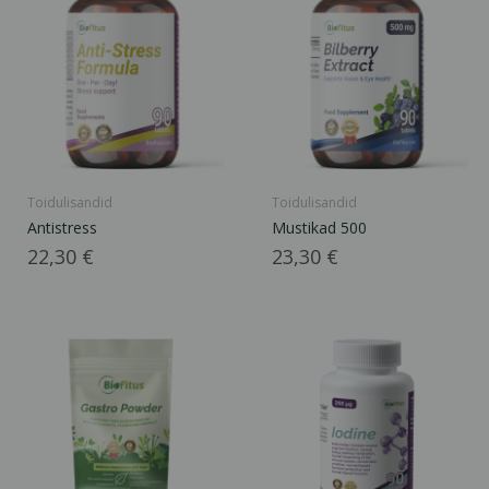
Toidulisandid
Toidulisandid
Antistress
Mustikad 500
Hind
Hind
22,30 €
23,30 €