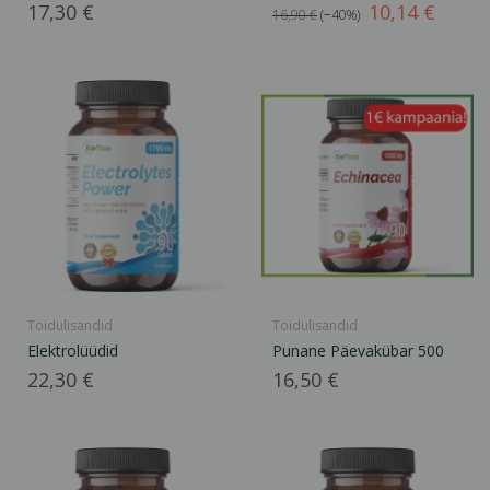
Hind
Tavahind
Hind
17,30 €
10,14 €
16,90 €
−40%
Toidulisandid
Toidulisandid
Elektrolüüdid
Punane Päevakübar 500
Hind
Hind
22,30 €
16,50 €