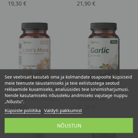
Hind
Hind
19,30 €
21,90 €
See veebisait kasutab oma ja kolmandate osapoolte küpsiseid
meie teenuste täiustamiseks ja teie eelistustega seotud
reklaamide kuvamiseks, analüüsides teie sirvimisharjumusi.
Toidulisandid
Toidulisandid
Nende kasutamiseks nõusoleku andmiseks vajutage nuppu
Lõvikarva seen hõlmikpuu
Küüslauk 1500
„Nõustu“.
ekstraktiga
Hind
Hind
23,30 €
21,30 €
Küpsiste poliitika
Valdyti pakkumist
NÕUSTUN