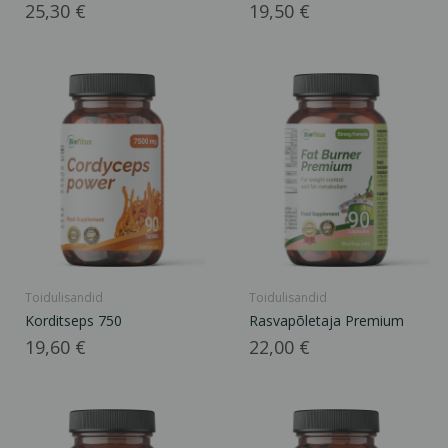
Hind
Hind
25,30 €
19,50 €
Toidulisandid
Toidulisandid
Korditseps 750
Rasvapõletaja Premium
Hind
Hind
19,60 €
22,00 €