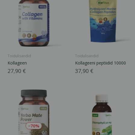
Toidulisandid
Toidulisandid
Kollageen
Kollageeni peptiidid 10000
Hind
Hind
27,90 €
37,90 €
−70%