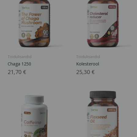
Toidulisandid
Toidulisandid
Chaga 1250
Kolesterool
Hind
Hind
21,70 €
25,30 €