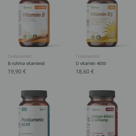
Toidulisandid
Toidulisandid
B-rühma vitamiinid
D vitamiin 4000
Hind
Hind
19,90 €
18,60 €