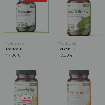
Toidulisandid
Toidulisandid
Kaalium 300
Letsitiin + E
Hind
Hind
17,30 €
17,30 €
−45%