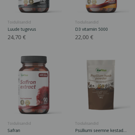
Toidulisandid
Toidulisandid
Luude tugevus
D3 vitamiin 5000
Hind
Hind
24,70 €
22,00 €
Toidulisandid
Toidulisandid
Safran
Psülliumi seemne kestad