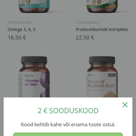
Toidulisandid
Toidulisandid
Omega 3, 6, 9
Probiootikumide kompleks
Hind
Hind
16,50 €
22,50 €
2 € SOODUSKOOD
Kood kehtib kahe või enama toote ostul.
Toidulisandid
Toidulisandid
Juuksevitamiinid ²
Psülliumi seemnekestad