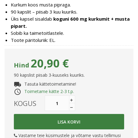
Kurkum koos musta pipraga.
90 kapslit – piisab 3 kuu kuuriks.
Üks kapsel sisaldab
koguni 600 mg kurkumit + musta
pipart.
Sobib ka taimetoitlastele.
Toote päritoluriik: EL.
20,90 €
Hind
90 kapslist piisab 3-kuuseks kuuriks.
local_shipping
Tasuta kättetoimetamine!
access_time
Toimetame kätte 2-3 t.p.
KOGUS
LISA KORVI
Vastame teie küsimustele ja võtame vastu tellimusi