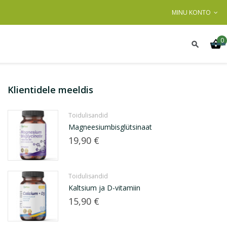
MINU KONTO
0
Klientidele meeldis
Toidulisandid
Magneesiumbisglütsinaat
Hind
19,90 €
Toidulisandid
Kaltsium ja D-vitamiin
Hind
15,90 €