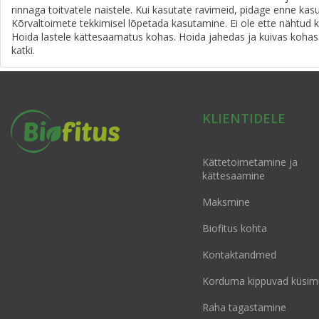
rinnaga toitvatele naistele. Kui kasutate ravimeid, pidage enne kas
Kõrvaltoimete tekkimisel lõpetada kasutamine. Ei ole ette nähtud k
Hoida lastele kättesaamatus kohas. Hoida jahedas ja kuivas kohas.
katki.
KLIENTIDELE
Kättetoimetamine ja
kättesaamine
Maksmine
Biofitus kohta
Kontaktandmed
Korduma kippuvad küsim
Raha tagastamine