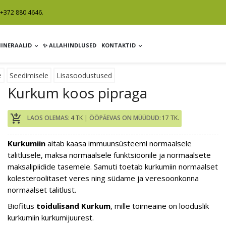
+372 880 4646.
MINERAALID
✨ ALLAHINDLUSED
KONTAKTID
e
Seedimisele
Lisasoodustused
Kurkum koos pipraga
add_shopping_cart
LAOS OLEMAS:
4 TK |
ÖÖPÄEVAS ON MÜÜDUD:
17 TK.
Kurkumiin
aitab kaasa immuunsüsteemi normaalsele
talitlusele, maksa normaalsele funktsioonile ja normaalsete
maksalipiidide tasemele. Samuti toetab kurkumiin normaalset
kolesteroolitaset veres ning südame ja veresoonkonna
normaalset talitlust.
Biofitus
toidulisand Kurkum
, mille toimeaine on looduslik
kurkumiin kurkumijuurest.