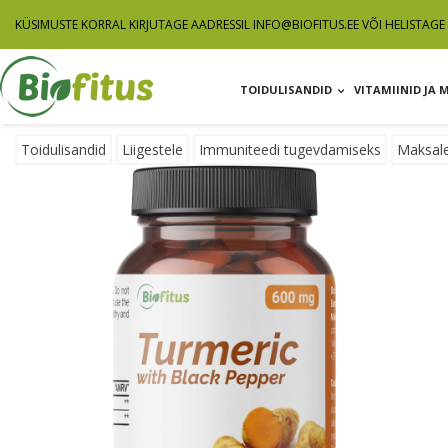
KÜSIMUSTE KORRAL KIRJUTAGE AADRESSIL
INFO@BIOFITUS.EE
VÕI HELISTAGE 
TOIDULISANDID
VITAMIINID JA 
Toidulisandid
Liigestele
Immuniteedi tugevdamiseks
Maksal