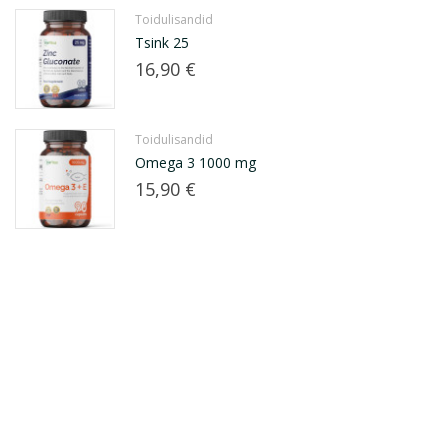
Toidulisandid
Tsink 25
Hind
16,90 €
Toidulisandid
Omega 3 1000 mg
Hind
15,90 €