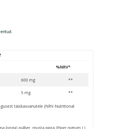
eeritud.
e
%NRV*
600 mg
**
5 mg
**
gusest täiskasvanutele (NRV-Nutritional
a longa) pulber, musta pipra (Piper nigrum L)