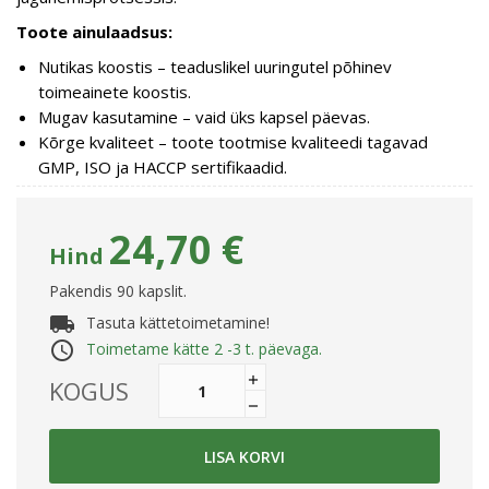
Toote ainulaadsus:
Nutikas koostis – teaduslikel uuringutel põhinev
toimeainete koostis.
Mugav kasutamine – vaid üks kapsel päevas.
Kõrge kvaliteet – toote tootmise kvaliteedi tagavad
GMP, ISO ja HACCP sertifikaadid.
24,70 €
Hind
Pakendis 90 kapslit.
local_shipping
Tasuta kättetoimetamine!
access_time
Toimetame kätte 2 -3 t. päevaga.
KOGUS
LISA KORVI