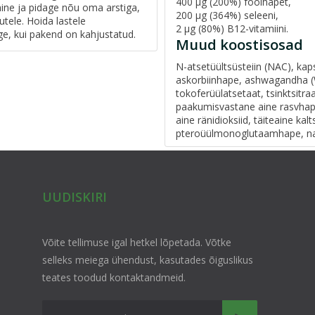
400 μg (200%) foolhapet,
ine ja pidage nõu oma arstiga,
200 μg (364%) seleeni,
kutele. Hoida lastele
2 μg (80%) B12-vitamiini.
e, kui pakend on kahjustatud.
Muud koostisosad
N-atsetüültsüsteiin (NAC), kap
askorbiinhape, ashwagandha (W
tokoferüülatsetaat, tsinktsitraa
paakumisvastane aine rasvha
aine ränidioksiid, täiteaine kal
pteroüülmonoglutaamhape, naa
UUDISKIRI
Võite tellimuse igal hetkel lõpetada. Võtke
selleks meiega ühendust, kasutades õiguslikus
teates toodud kontaktandmeid.