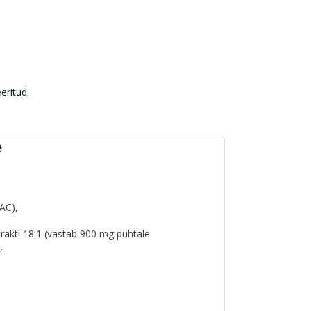
eeritud.
e
AC),
akti 18:1 (vastab 900 mg puhtale
,