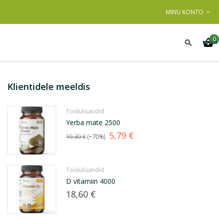
MINU KONTO
0
Klientidele meeldis
Toidulisandid
Yerba mate 2500
Tavahind
Hind
5,79 €
19,30 €
−70%
Toidulisandid
D vitamiin 4000
Hind
18,60 €