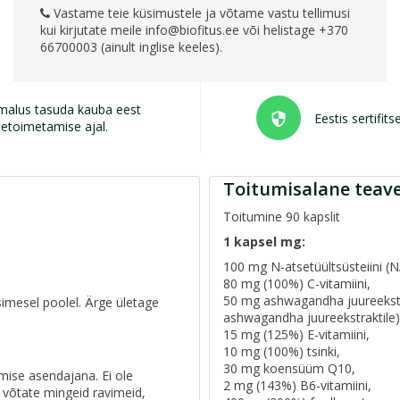
Vastame teie küsimustele ja võtame vastu tellimusi
kui kirjutate meile
info@biofitus.ee
või helistage +370
66700003 (ainult inglise keeles).
malus tasuda kauba eest
Eestis sertifits
security
tetoimetamise ajal.
Toitumisalane teav
Toitumine 90 kapslit
1 kapsel mg:
100 mg N-atsetüültsüsteiini (N
80 mg (100%) C-vitamiini,
50 mg ashwagandha juureekstr
simesel poolel. Ärge ületage
ashwagandha juureekstraktile)
15 mg (125%) E-vitamiini,
10 mg (100%) tsinki,
30 mg koensüüm Q10,
umise asendajana. Ei ole
2 mg (143%) B6-vitamiini,
e võtate mingeid ravimeid,