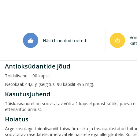
Või
Hästi hinnatud tooted.
thumb_up
rotate_90_degrees_ccw
kät
Antioksüdantide jõud
Toidulisand | 90 kapslit
Netokaal: 44,6 g (selgitus: 90 kapslit 495 mg).
Kasutusjuhend
Täiskasvanutel on soovitatav võtta 1 kapsel pärast sööki, päeva e
ettenähtud annust.
Hoiatus
Ärge kasutage toidulisandit täisväärtusliku ja tasakaalustatud toit
soovitatav rasedatele, imetavatele naistele ega allergikutele. Kui t