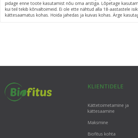
pidage enne toote kasutamist nõu oma arstiga. Lõpetage kasutam
kui teil tekib kõrvaltoimeid. Ei ole ette nähtud alla 18-aastastele isi
kättesaamatus kohas. Hoida jahedas ja kuivas kohas. Ärge kasutag
KLIENTIDELE
Kättetoimetamine ja
kättesaamine
Maksmine
Biofitus kohta