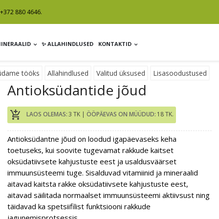
+372 880 4646.
MINERAALID
✨ ALLAHINDLUSED
KONTAKTID
üdame tööks
Allahindlused
Valitud üksused
Lisasoodustused
Antioksüdantide jõud
add_shopping_cart
LAOS OLEMAS:
3 TK |
ÖÖPÄEVAS ON MÜÜDUD:
18 TK.
Antioksüdantne jõud on loodud igapäevaseks keha
toetuseks, kui soovite tugevamat rakkude kaitset
oksüdatiivsete kahjustuste eest ja usaldusväärset
immuunsüsteemi tuge. Sisalduvad vitamiinid ja mineraalid
aitavad kaitsta rakke oksüdatiivsete kahjustuste eest,
aitavad säilitada normaalset immuunsüsteemi aktiivsust ning
täidavad ka spetsiifilist funktsiooni rakkude
jagunemisprotsessis.