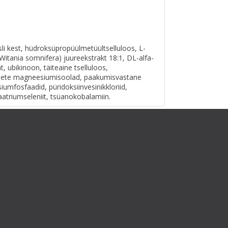
sli kest, hüdroksüpropüülmetüültselluloos, L-
itania somnifera) juureekstrakt 18:1, DL-alfa-
t, ubikinoon, täiteaine tselluloos,
pete magneesiumisoolad, paakumisvastane
tsiumfosfaadid, püridoksiinvesinikkloriid,
triumseleniit, tsüanokobalamiin.