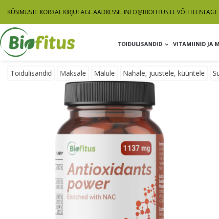
KÜSIMUSTE KORRAL KIRJUTAGE AADRESSIL
INFO@BIOFITUS.EE
VÕI HELISTAGE 
TOIDULISANDID
VITAMIINID JA 
Toidulisandid
Maksale
Mälule
Nahale, juustele, küüntele
S