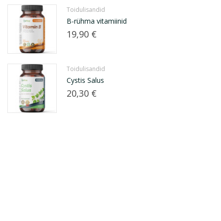
Toidulisandid
B-rühma vitamiinid
Hind
19,90 €
Toidulisandid
Cystis Salus
Hind
20,30 €