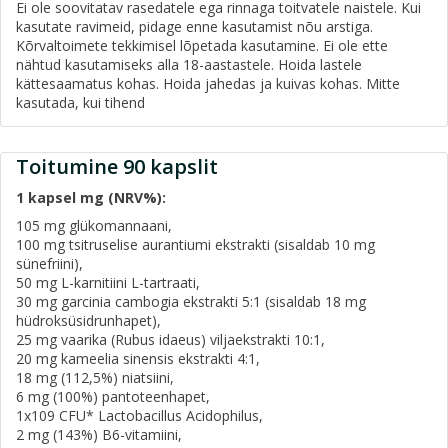
Ei ole soovitatav rasedatele ega rinnaga toitvatele naistele. Kui
kasutate ravimeid, pidage enne kasutamist nõu arstiga.
Kõrvaltoimete tekkimisel lõpetada kasutamine. Ei ole ette
nähtud kasutamiseks alla 18-aastastele. Hoida lastele
kättesaamatus kohas. Hoida jahedas ja kuivas kohas. Mitte
kasutada, kui tihend
Toitumine 90 kapslit
1 kapsel mg (NRV%):
105 mg glükomannaani,
100 mg tsitruselise aurantiumi ekstrakti (sisaldab 10 mg
sünefriini),
50 mg L-karnitiini L-tartraati,
30 mg garcinia cambogia ekstrakti 5:1 (sisaldab 18 mg
hüdroksüsidrunhapet),
25 mg vaarika (Rubus idaeus) viljaekstrakti 10:1,
20 mg kameelia sinensis ekstrakti 4:1,
18 mg (112,5%) niatsiini,
6 mg (100%) pantoteenhapet,
1x109 CFU* Lactobacillus Acidophilus,
2 mg (143%) B6-vitamiini,