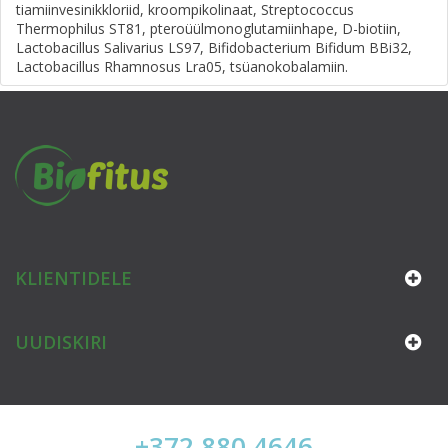
tiamiinvesinikkloriid, kroompikolinaat, Streptococcus
Thermophilus ST81, pteroüülmonoglutamiinhape, D-biotiin,
Lactobacillus Salivarius LS97, Bifidobacterium Bifidum BBi32,
Lactobacillus Rhamnosus Lra05, tsüanokobalamiin.
KLIENTIDELE
UUDISKIRI
+372 880 4646