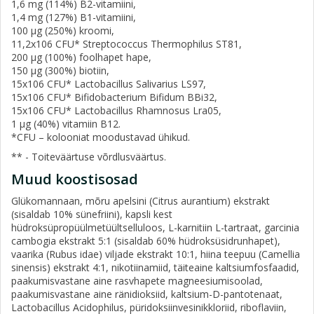
1,6 mg (114%) B2-vitamiini,
1,4 mg (127%) B1-vitamiini,
100 μg (250%) kroomi,
11,2x106 CFU* Streptococcus Thermophilus ST81,
200 μg (100%) foolhapet hape,
150 μg (300%) biotiin,
15x106 CFU* Lactobacillus Salivarius LS97,
15x106 CFU* Bifidobacterium Bifidum BBi32,
15x106 CFU* Lactobacillus Rhamnosus Lra05,
1 μg (40%) vitamiin B12.
*CFU – kolooniat moodustavad ühikud.
** - Toiteväärtuse võrdlusväärtus.
Muud koostisosad
Glükomannaan, mõru apelsini (Citrus aurantium) ekstrakt
(sisaldab 10% sünefriini), kapsli kest
hüdroksüpropüülmetüültselluloos, L-karnitiin L-tartraat, garcinia
cambogia ekstrakt 5:1 (sisaldab 60% hüdroksüsidrunhapet),
vaarika (Rubus idae) viljade ekstrakt 10:1, hiina teepuu (Camellia
sinensis) ekstrakt 4:1, nikotiinamiid, täiteaine kaltsiumfosfaadid,
paakumisvastane aine rasvhapete magneesiumisoolad,
paakumisvastane aine ränidioksiid, kaltsium-D-pantotenaat,
Lactobacillus Acidophilus, püridoksiinvesinikkloriid, riboflaviin,