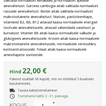
säilitada normaalset kehakaalu ja normaalset lipiidide
ainevahetust. Garcinia cambogia aitab säilitada normaalset
rasvade ainevahetust. Biotiin aitab säilitada normaalset
makrotoitainete ainevahetust. Niatsiin, pantoteenhape,
vitamiinid B2, B6, B12 aitavad kaasa normaalsele energiat
tootvale ainevahetusele, aitavad vähendada väsimust ja
kurnatust. Vitamiin B6 aitab kaasa normaalsele valkude ja
glükogeeni ainevahetusele. Kroom aitab kaasa normaalsele
makrotoitainete ainevahetusele, normaalsele veresuhkru
kontsentratsioonile. Folaat aitab kaasa normaalsele
aminohapete sünteesile.
22,00 €
Hind
Pakend sisaldab 90 kapslit, mis on mõeldud 3-kuuliseks
kasutamiseks.
local_shipping
Tasuta kättetoimetamine!
access_time
Toimetame kätte 2 -3 t. päevaga.
KOGUS