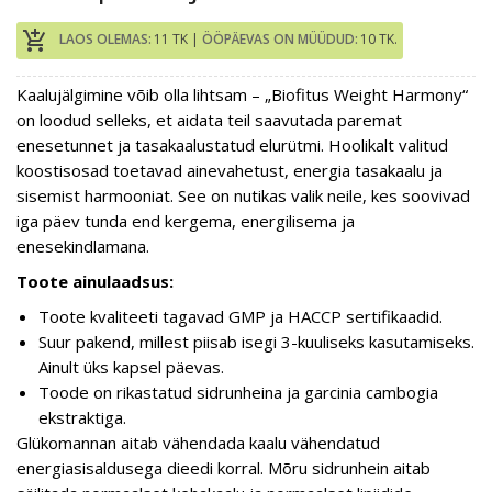
add_shopping_cart
LAOS OLEMAS:
11 TK |
ÖÖPÄEVAS ON MÜÜDUD:
10 TK.
Kaalujälgimine võib olla lihtsam – „Biofitus Weight Harmony“
on loodud selleks, et aidata teil saavutada paremat
enesetunnet ja tasakaalustatud elurütmi. Hoolikalt valitud
koostisosad toetavad ainevahetust, energia tasakaalu ja
sisemist harmooniat. See on nutikas valik neile, kes soovivad
iga päev tunda end kergema, energilisema ja
enesekindlamana.
Toote ainulaadsus:
Toote kvaliteeti tagavad GMP ja HACCP sertifikaadid.
Suur pakend, millest piisab isegi 3-kuuliseks kasutamiseks.
Ainult üks kapsel päevas.
Toode on rikastatud sidrunheina ja garcinia cambogia
ekstraktiga.
Glükomannan aitab vähendada kaalu vähendatud
energiasisaldusega dieedi korral. Mõru sidrunhein aitab