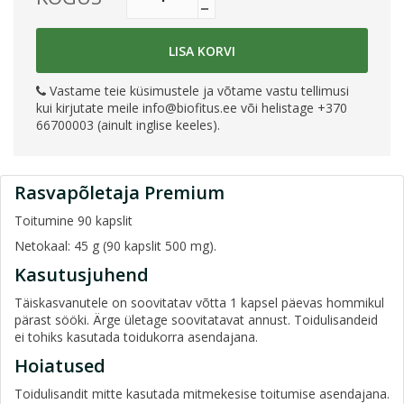
LISA KORVI
Vastame teie küsimustele ja võtame vastu tellimusi
kui kirjutate meile
info@biofitus.ee
või helistage +370
66700003 (ainult inglise keeles).
Rasvapõletaja Premium
Toitumine 90 kapslit
Netokaal: 45 g (90 kapslit 500 mg).
Kasutusjuhend
Täiskasvanutele on soovitatav võtta 1 kapsel päevas hommikul
pärast sööki. Ärge ületage soovitatavat annust. Toidulisandeid
ei tohiks kasutada toidukorra asendajana.
Hoiatused
Toidulisandit mitte kasutada mitmekesise toitumise asendajana.