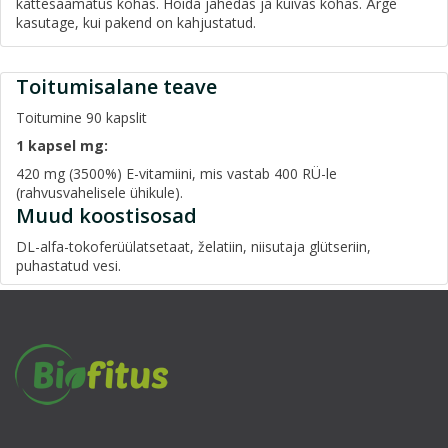
kättesaamatus kohas. Hoida jahedas ja kuivas kohas. Ärge
kasutage, kui pakend on kahjustatud.
Toitumisalane teave
Toitumine 90 kapslit
1 kapsel mg:
420 mg (3500%) E-vitamiini, mis vastab 400 RÜ-le
(rahvusvahelisele ühikule).
Muud koostisosad
DL-alfa-tokoferüülatsetaat, želatiin, niisutaja glütseriin,
puhastatud vesi.