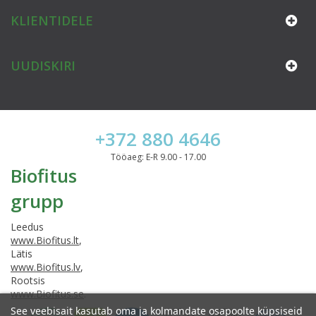
KLIENTIDELE
UUDISKIRI
+372 880 4646
Tööaeg: E-R 9.00 - 17.00
Biofitus
grupp
Leedus
www.Biofitus.lt
,
Lätis
www.Biofitus.lv
,
Rootsis
www.Biofitus.se
.
See veebisait kasutab oma ja kolmandate osapoolte küpsiseid