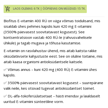
add_shopping_cart
LAOS OLEMAS:
6 TK |
ÖÖPÄEVAS ON MÜÜDUD:
15 TK.
Biofitus E-vitamiin 400 RÜ on väga võimas toidulisand, mis
sisaldab ühes pehmes kapslis kuni 420 mg E-vitamiini
(3500% päevasest soovitatavast kogusest). See
kontsentratsioon vastab 400 RÜ-le (rahvusvahelisele
ühikule) ja tagab mugava ja tõhusa kasutamise.
E-vitamiin on rasvlahustuv ühend, mis aitab kaitsta rakke
oksüdatiivsete kahjustuste eest. See on oluline toitaine, mis
aitab kaasa organismi antioksüdantsele kaitsele.
✅ Võimas annus – kuni 420 mg (400 RÜ) E-vitamiini ühes
kapslis.
✅ 3500% päevasest soovitatavast kogusest – suurepärane
valik neile, kes otsivad tugevat antioksüdantset toimet.
✅ DL-alfa-tokoferüülatsetaat – hästi imenduv ja laialdaselt
uuritud E-vitamiini sünteetiline vorm.