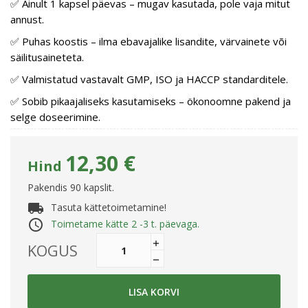
✅ Ainult 1 kapsel päevas – mugav kasutada, pole vaja mitut
annust.
✅ Puhas koostis – ilma ebavajalike lisandite, värvainete või
säilitusaineteta.
✅ Valmistatud vastavalt GMP, ISO ja HACCP standarditele.
✅ Sobib pikaajaliseks kasutamiseks – ökonoomne pakend ja
selge doseerimine.
12,30 €
Hind
Pakendis 90 kapslit.
local_shipping
Tasuta kättetoimetamine!
access_time
Toimetame kätte 2 -3 t. päevaga.
KOGUS
LISA KORVI