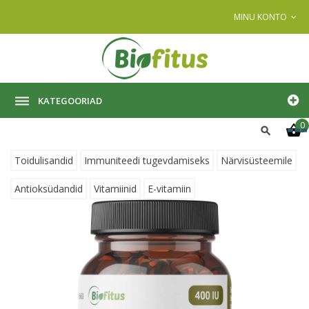
MINU KONTO
KATEGOORIAD
0
Toidulisandid
Immuniteedi tugevdamiseks
Närvisüsteemile
Antioksüdandid
Vitamiinid
E-vitamiin