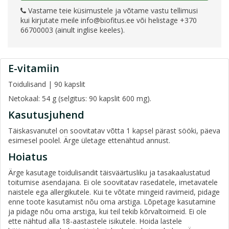
Vastame teie küsimustele ja võtame vastu tellimusi
kui kirjutate meile
info@biofitus.ee
või helistage +370
66700003 (ainult inglise keeles).
E-vitamiin
Toidulisand | 90 kapslit
Netokaal: 54 g (selgitus: 90 kapslit 600 mg).
Kasutusjuhend
Täiskasvanutel on soovitatav võtta 1 kapsel pärast sööki, päeva
esimesel poolel. Ärge ületage ettenähtud annust.
Hoiatus
Ärge kasutage toidulisandit täisväärtusliku ja tasakaalustatud
toitumise asendajana. Ei ole soovitatav rasedatele, imetavatele
naistele ega allergikutele. Kui te võtate mingeid ravimeid, pidage
enne toote kasutamist nõu oma arstiga. Lõpetage kasutamine
ja pidage nõu oma arstiga, kui teil tekib kõrvaltoimeid. Ei ole
ette nähtud alla 18-aastastele isikutele. Hoida lastele