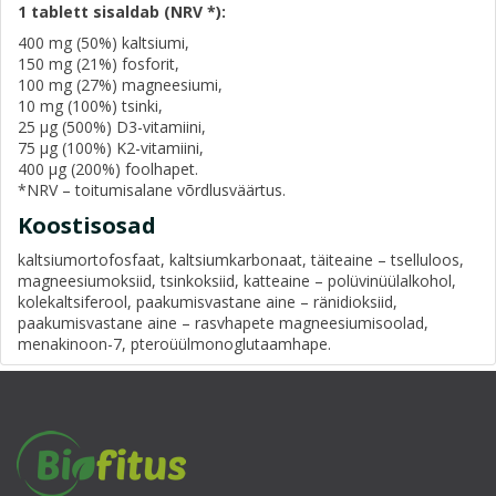
1 tablett sisaldab (NRV *):
400 mg (50%) kaltsiumi,
150 mg (21%) fosforit,
100 mg (27%) magneesiumi,
10 mg (100%) tsinki,
25 µg (500%) D3-vitamiini,
75 µg (100%) K2-vitamiini,
400 µg (200%) foolhapet.
*NRV – toitumisalane võrdlusväärtus.
Koostisosad
kaltsiumortofosfaat, kaltsiumkarbonaat, täiteaine – tselluloos,
magneesiumoksiid, tsinkoksiid, katteaine – polüvinüülalkohol,
kolekaltsiferool, paakumisvastane aine – ränidioksiid,
paakumisvastane aine – rasvhapete magneesiumisoolad,
menakinoon-7, pteroüülmonoglutaamhape.