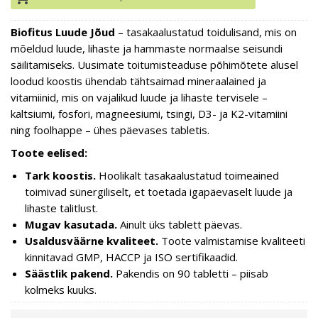
Biofitus Luude Jõud
– tasakaalustatud toidulisand, mis on
mõeldud luude, lihaste ja hammaste normaalse seisundi
säilitamiseks. Uusimate toitumisteaduse põhimõtete alusel
loodud koostis ühendab tähtsaimad mineraalained ja
vitamiinid, mis on vajalikud luude ja lihaste tervisele –
kaltsiumi, fosfori, magneesiumi, tsingi, D3- ja K2-vitamiini
ning foolhappe – ühes päevases tabletis.
Toote eelised:
Tark koostis.
Hoolikalt tasakaalustatud toimeained
toimivad sünergiliselt, et toetada igapäevaselt luude ja
lihaste talitlust.
Mugav kasutada.
Ainult üks tablett päevas.
Usaldusväärne kvaliteet.
Toote valmistamise kvaliteeti
kinnitavad GMP, HACCP ja ISO sertifikaadid.
Säästlik pakend.
Pakendis on 90 tabletti – piisab
kolmeks kuuks.