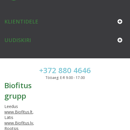
KLIENTIDELE
UUDISKIRI
+372 880 4646
Tööaeg: E-R 9.00 - 17.00
Biofitus
grupp
Leedus
www.Biofitus.lt
,
Lätis
www.Biofitus.lv
,
Rootsis