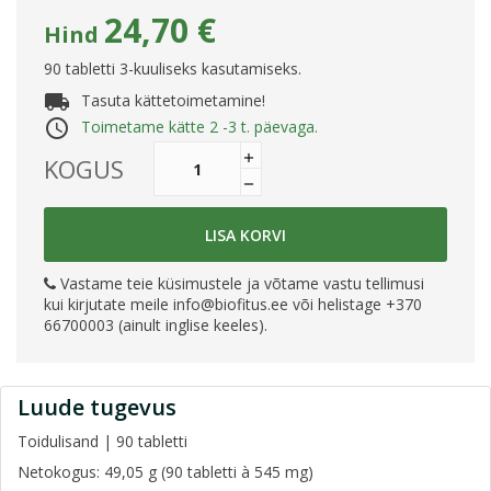
24,70 €
Hind
90 tabletti 3-kuuliseks kasutamiseks.
local_shipping
Tasuta kättetoimetamine!
access_time
Toimetame kätte 2 -3 t. päevaga.
KOGUS
LISA KORVI
Vastame teie küsimustele ja võtame vastu tellimusi
kui kirjutate meile
info@biofitus.ee
või helistage +370
66700003 (ainult inglise keeles).
Luude tugevus
Toidulisand | 90 tabletti
Netokogus: 49,05 g (90 tabletti à 545 mg)