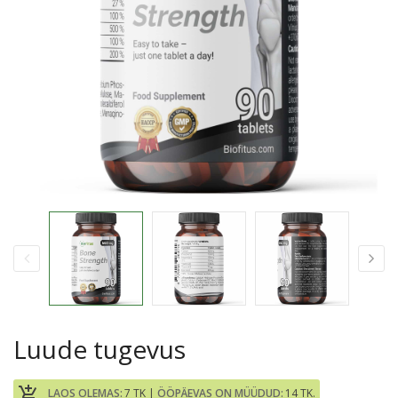
Luude tugevus
add_shopping_cart
LAOS OLEMAS:
7 TK |
ÖÖPÄEVAS ON MÜÜDUD:
14 TK.