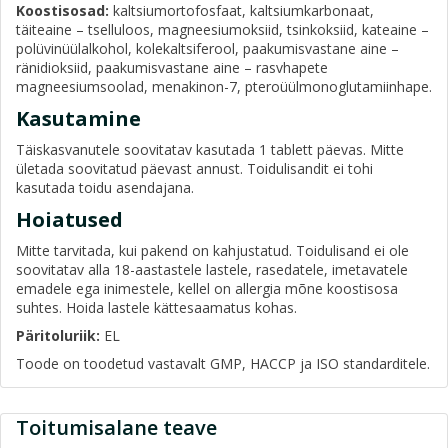
Koostisosad:
kaltsiumortofosfaat, kaltsiumkarbonaat,
täiteaine – tselluloos, magneesiumoksiid, tsinkoksiid, kateaine –
polüvinüülalkohol, kolekaltsiferool, paakumisvastane aine –
ränidioksiid, paakumisvastane aine – rasvhapete
magneesiumsoolad, menakinon-7, pteroüülmonoglutamiinhape.
Kasutamine
Täiskasvanutele soovitatav kasutada 1 tablett päevas. Mitte
ületada soovitatud päevast annust. Toidulisandit ei tohi
kasutada toidu asendajana.
Hoiatused
Mitte tarvitada, kui pakend on kahjustatud. Toidulisand ei ole
soovitatav alla 18-aastastele lastele, rasedatele, imetavatele
emadele ega inimestele, kellel on allergia mõne koostisosa
suhtes. Hoida lastele kättesaamatus kohas.
Päritoluriik:
EL
Toode on toodetud vastavalt GMP, HACCP ja ISO standarditele.
Toitumisalane teave