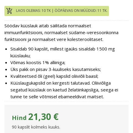
add_shopping_cart
LAOS OLEMAS:
10 TK |
ÖÖPÄEVAS ON MÜÜDUD:
11 TK.
Söödav küüslauk aitab säilitada normaalset
immuunfunktsiooni, normaalset südame-veresoonkonna
funktsiooni ja normaalset vere kolesteroolitaset.
Sisaldab 90 kapslit, millest igaüks sisaldab 1500 mg
küüslauku;
Võimas koostis 1% alliiniga;
Üks pakk on piisav 3-kuuliseks kasutamiseks;
Kvaliteetsed õli (geel) kapslid oliiviõli baasil;
Küüslaugukapslid on kergesti talutavad. Oliiviõliga
segatud küüslauk on kaetud želatiinkapsliga, seega ei
tunne te selle võtmisel ebameeldivat maitset.
21,30 €
Hind
90 kapslit kolmeks kuuks.