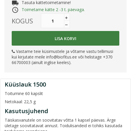
local_shipping
Tasuta kättetoimetamine!
access_time
Toimetame kätte 2 -3 t. päevaga.
KOGUS
LISA KORVI
Vastame teie küsimustele ja võtame vastu tellimusi
kui kirjutate meile
info@biofitus.ee
või helistage +370
66700003 (ainult inglise keeles).
Küüslauk 1500
Toitumine 60 kapslit
Netokaal: 22,5 g
Kasutusjuhend
Täiskasvanutele on soovitatav võtta 1 kapsel päevas. Ärge
ületage soovitatavat annust. Toidulisandeid ei tohiks kasutada