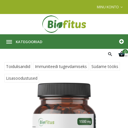
MINU KONTO
KATEGOORIAD
0
Toidulisandid
Immuniteedi tugevdamiseks
Südame tööks
Lisasoodustused