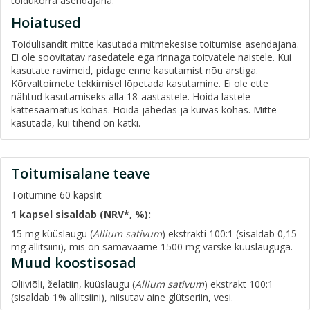
toidukorra asendajana.
Hoiatused
Toidulisandit mitte kasutada mitmekesise toitumise asendajana.
Ei ole soovitatav rasedatele ega rinnaga toitvatele naistele. Kui
kasutate ravimeid, pidage enne kasutamist nõu arstiga.
Kõrvaltoimete tekkimisel lõpetada kasutamine. Ei ole ette
nähtud kasutamiseks alla 18-aastastele. Hoida lastele
kättesaamatus kohas. Hoida jahedas ja kuivas kohas. Mitte
kasutada, kui tihend on katki.
Toitumisalane teave
Toitumine 60 kapslit
1 kapsel sisaldab (NRV*, %):
15 mg küüslaugu (
Allium sativum
) ekstrakti 100:1 (sisaldab 0,15
mg allitsiini), mis on samaväärne 1500 mg värske küüslauguga.
Muud koostisosad
Oliiviõli, želatiin, küüslaugu (
Allium sativum
) ekstrakt 100:1
(sisaldab 1% allitsiini), niisutav aine glütseriin, vesi.