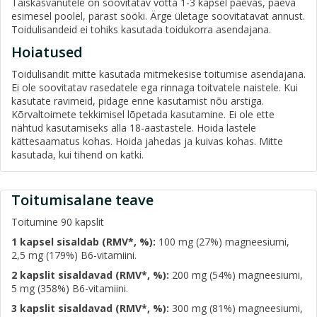
Täiskasvanutele on soovitatav võtta 1-3 kapsel päevas, päeva
esimesel poolel, pärast sööki. Ärge ületage soovitatavat annust.
Toidulisandeid ei tohiks kasutada toidukorra asendajana.
Hoiatused
Toidulisandit mitte kasutada mitmekesise toitumise asendajana.
Ei ole soovitatav rasedatele ega rinnaga toitvatele naistele. Kui
kasutate ravimeid, pidage enne kasutamist nõu arstiga.
Kõrvaltoimete tekkimisel lõpetada kasutamine. Ei ole ette
nähtud kasutamiseks alla 18-aastastele. Hoida lastele
kättesaamatus kohas. Hoida jahedas ja kuivas kohas. Mitte
kasutada, kui tihend on katki.
Toitumisalane teave
Toitumine 90 kapslit
1 kapsel sisaldab (RMV*, %):
100 mg (27%) magneesiumi,
2,5 mg (179%) B6-vitamiini.
2 kapslit sisaldavad (RMV*, %):
200 mg (54%) magneesiumi,
5 mg (358%) B6-vitamiini.
3 kapslit sisaldavad (RMV*, %):
300 mg (81%) magneesiumi,