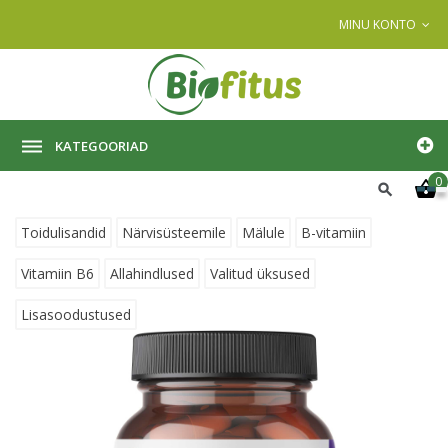
MINU KONTO
KATEGOORIAD
0
Toidulisandid
Närvisüsteemile
Mälule
B-vitamiin
Vitamiin B6
Allahindlused
Valitud üksused
Lisasoodustused