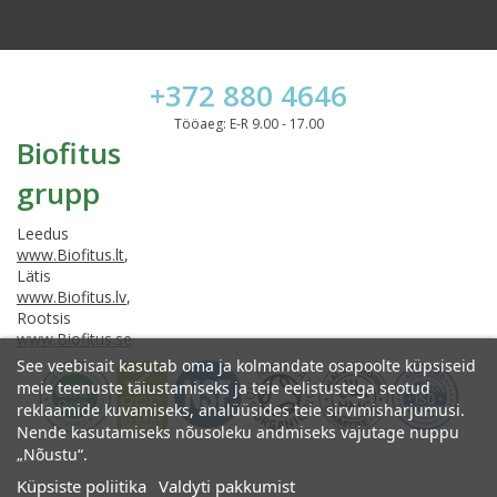
+372 880 4646
Tööaeg: E-R 9.00 - 17.00
Biofitus
grupp
Leedus
www.Biofitus.lt
,
Lätis
www.Biofitus.lv
,
Rootsis
www.Biofitus.se
.
See veebisait kasutab oma ja kolmandate osapoolte küpsiseid
meie teenuste täiustamiseks ja teie eelistustega seotud
reklaamide kuvamiseks, analüüsides teie sirvimisharjumusi.
Nende kasutamiseks nõusoleku andmiseks vajutage nuppu
„Nõustu“.
Küpsiste poliitika
Valdyti pakkumist