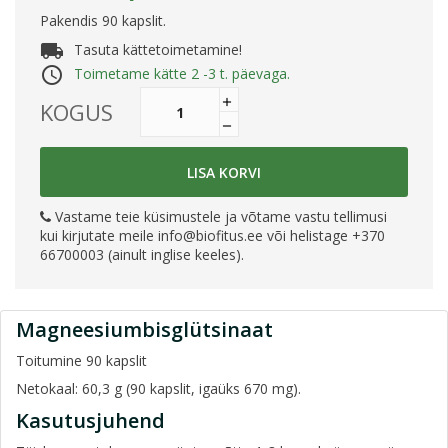
Pakendis 90 kapslit.
local_shipping
Tasuta kättetoimetamine!
access_time
Toimetame kätte 2 -3 t. päevaga.
KOGUS
LISA KORVI
Vastame teie küsimustele ja võtame vastu tellimusi
kui kirjutate meile
info@biofitus.ee
või helistage +370
66700003 (ainult inglise keeles).
Magneesiumbisglütsinaat
Toitumine 90 kapslit
Netokaal: 60,3 g (90 kapslit, igaüks 670 mg).
Kasutusjuhend