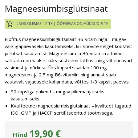
Magneesiumbisglütsinaat
add_shopping_cart
LAOS OLEMAS:
12 TK |
ÖÖPÄEVAS ON MÜÜDUD:
9 TK.
Biofitus magneesiumbisglütsinaat B6-vitamiiniga – mugav
valik igapäevaseks kasutamiseks, kui soovite selget koostist
ja lihtsat kasutamist. Magneesium ja B6-vitamiin aitavad
säilitada normaalset närvisüsteemi talitlust ning vähendavad
väsimust ja nõrkust. Üks kapsel sisaldab 100 mg
magneesiumi ja 2,5 mg B6-vitamiini ning annust saab
vastavalt vajadusele kohandada, võttes 1-3 kapslit päevas.
90 kapsliga pakend – mugav pikemaajaliseks
kasutamiseks.
Kvaliteetne magneesiumbisglütsinaat – kvaliteet tagatud
ISO, GMP ja HACCP sertifitseeritud tootmisega.
19,90 €
Hind