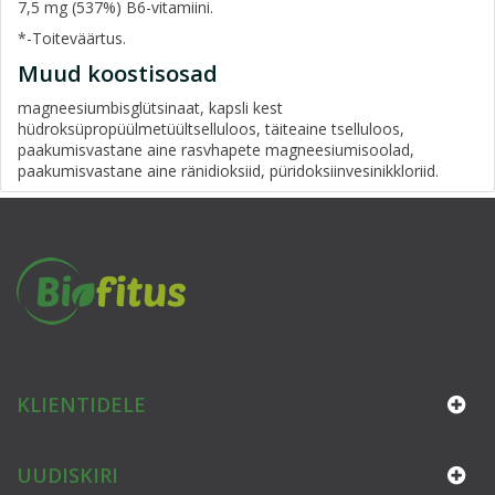
7,5 mg (537%) B6-vitamiini.
*-Toiteväärtus.
Muud koostisosad
magneesiumbisglütsinaat, kapsli kest
hüdroksüpropüülmetüültselluloos, täiteaine tselluloos,
paakumisvastane aine rasvhapete magneesiumisoolad,
paakumisvastane aine ränidioksiid, püridoksiinvesinikkloriid.
KLIENTIDELE
UUDISKIRI