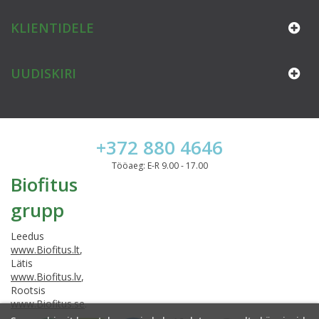
KLIENTIDELE
UUDISKIRI
+372 880 4646
Tööaeg: E-R 9.00 - 17.00
Biofitus
grupp
Leedus
www.Biofitus.lt
,
Lätis
www.Biofitus.lv
,
Rootsis
www.Biofitus.se
.