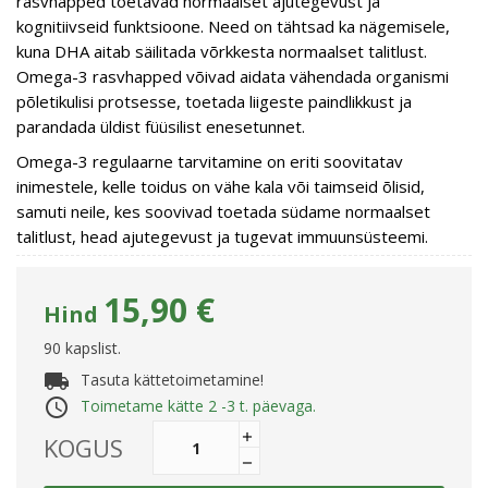
rasvhapped toetavad normaalset ajutegevust ja
kognitiivseid funktsioone. Need on tähtsad ka nägemisele,
kuna DHA aitab säilitada võrkkesta normaalset talitlust.
Omega-3 rasvhapped võivad aidata vähendada organismi
põletikulisi protsesse, toetada liigeste paindlikkust ja
parandada üldist füüsilist enesetunnet.
Omega-3 regulaarne tarvitamine on eriti soovitatav
inimestele, kelle toidus on vähe kala või taimseid õlisid,
samuti neile, kes soovivad toetada südame normaalset
talitlust, head ajutegevust ja tugevat immuunsüsteemi.
15,90 €
Hind
90 kapslist.
local_shipping
Tasuta kättetoimetamine!
access_time
Toimetame kätte 2 -3 t. päevaga.
KOGUS