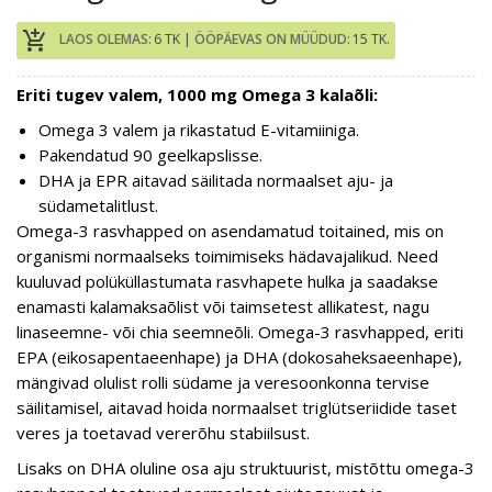
add_shopping_cart
LAOS OLEMAS:
6 TK |
ÖÖPÄEVAS ON MÜÜDUD:
15 TK.
Eriti tugev valem, 1000 mg Omega 3 kalaõli:
Omega 3 valem ja rikastatud E-vitamiiniga.
Pakendatud 90 geelkapslisse.
DHA ja EPR aitavad säilitada normaalset aju- ja
südametalitlust.
Omega-3 rasvhapped on asendamatud toitained, mis on
organismi normaalseks toimimiseks hädavajalikud. Need
kuuluvad polüküllastumata rasvhapete hulka ja saadakse
enamasti kalamaksaõlist või taimsetest allikatest, nagu
linaseemne- või chia seemneõli. Omega-3 rasvhapped, eriti
EPA (eikosapentaeenhape) ja DHA (dokosaheksaeenhape),
mängivad olulist rolli südame ja veresoonkonna tervise
säilitamisel, aitavad hoida normaalset triglütseriidide taset
veres ja toetavad vererõhu stabiilsust.
Lisaks on DHA oluline osa aju struktuurist, mistõttu omega-3