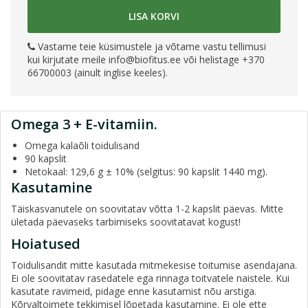
LISA KORVI
Vastame teie küsimustele ja võtame vastu tellimusi
kui kirjutate meile
info@biofitus.ee
või helistage +370
66700003 (ainult inglise keeles).
Omega 3 + E-vitamiin.
Omega kalaõli toidulisand
90 kapslit
Netokaal: 129,6 g ± 10% (selgitus: 90 kapslit 1440 mg).
Kasutamine
Täiskasvanutele on soovitatav võtta 1-2 kapslit päevas. Mitte
ületada päevaseks tarbimiseks soovitatavat kogust!
Hoiatused
Toidulisandit mitte kasutada mitmekesise toitumise asendajana.
Ei ole soovitatav rasedatele ega rinnaga toitvatele naistele. Kui
kasutate ravimeid, pidage enne kasutamist nõu arstiga.
Kõrvaltoimete tekkimisel lõpetada kasutamine. Ei ole ette