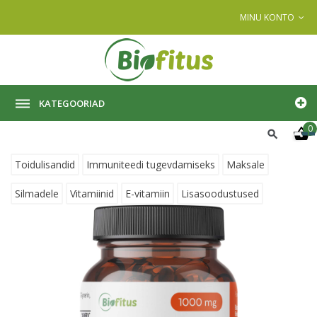
MINU KONTO
KATEGOORIAD
0
Toidulisandid
Immuniteedi tugevdamiseks
Maksale
Silmadele
Vitamiinid
E-vitamiin
Lisasoodustused