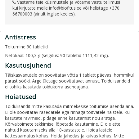
Vastame teie küsimustele ja võtame vastu tellimusi
kui kirjutate meile
info@biofitus.ee
või helistage +370
66700003 (ainult inglise keeles).
Antistress
Toitumine 90 tabletid
Netokaal: 100,3 g (selgitus: 90 tabletid 1111,42 mg).
Kasutusjuhend
Täiskasvanutele on soovitatav võtta 1 tablett päevas, hommikul
pärast sööki. Ärge ületage soovitatavat annust. Toidulisandeid
ei tohiks kasutada toidukorra asendajana.
Hoiatused
Toidulisandit mitte kasutada mitmekesise toitumise asendajana.
Ei ole soovitatav rasedatele ega rinnaga toitvatele naistele. Kui
kasutate ravimeid, pidage enne kasutamist nõu arstiga.
Kõrvaltoimete tekkimisel lõpetada kasutamine. Ei ole ette
nähtud kasutamiseks alla 18-aastastele. Hoida lastele
kättesaamatus kohas. Hoida jahedas ja kuivas kohas. Mitte