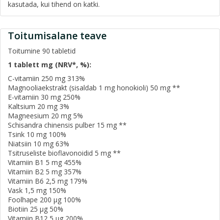
kasutada, kui tihend on katki.
Toitumisalane teave
Toitumine 90 tabletid
1 tablett mg
(NRV*, %):
C-vitamiin 250 mg 313%
Magnooliaekstrakt (sisaldab 1 mg honokioli) 50 mg **
E-vitamiin 30 mg 250%
Kaltsium 20 mg 3%
Magneesium 20 mg 5%
Schisandra chinensis pulber 15 mg **
Tsink 10 mg 100%
Niatsiin 10 mg 63%
Tsitruseliste bioflavonoidid 5 mg **
Vitamiin B1 5 mg 455%
Vitamiin B2 5 mg 357%
Vitamiin B6 2,5 mg 179%
Vask 1,5 mg 150%
Foolhape 200 μg 100%
Biotiin 25 μg 50%
Vitamiin B12 5 μg 200%