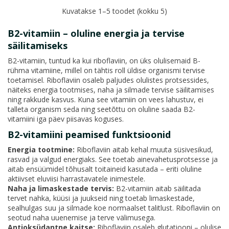
Kuvatakse 1–5 toodet (kokku 5)
B2-vitamiin – oluline energia ja tervise
säilitamiseks
B2-vitamiin, tuntud ka kui riboflaviin, on üks olulisemaid B-
rühma vitamiine, millel on tähtis roll üldise organismi tervise
toetamisel. Riboflaviin osaleb paljudes olulistes protsessides,
näiteks energia tootmises, naha ja silmade tervise säilitamises
ning rakkude kasvus. Kuna see vitamiin on vees lahustuv, ei
talleta organism seda ning seetõttu on oluline saada B2-
vitamiini iga päev piisavas koguses.
B2-vitamiini peamised funktsioonid
Energia tootmine:
Riboflaviin aitab kehal muuta süsivesikud,
rasvad ja valgud energiaks. See toetab ainevahetusprotsesse ja
aitab ensüümidel tõhusalt toitaineid kasutada – eriti oluline
aktiivset eluviisi harrastavatele inimestele.
Naha ja limaskestade tervis:
B2-vitamiin aitab säilitada
tervet nahka, küüsi ja juukseid ning toetab limaskestade,
sealhulgas suu ja silmade koe normaalset talitlust. Riboflaviin on
seotud naha uuenemise ja terve välimusega.
Antioksüdantne kaitse:
Riboflaviin osaleb glutatiooni – olulise