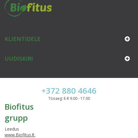
KLIENTIDELE
UUDISKIRI
+372 880 4646
Tööaeg: E-R 9.00 - 17.00
Biofitus
grupp
Leedus
www.Biofitus.lt
,