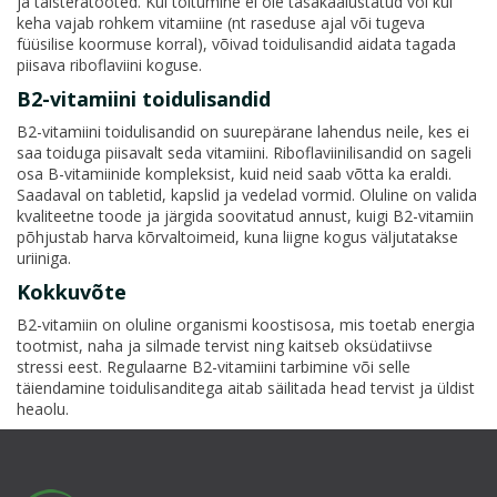
ja täisteratooted. Kui toitumine ei ole tasakaalustatud või kui
keha vajab rohkem vitamiine (nt raseduse ajal või tugeva
füüsilise koormuse korral), võivad toidulisandid aidata tagada
piisava riboflaviini koguse.
B2-vitamiini toidulisandid
B2-vitamiini toidulisandid on suurepärane lahendus neile, kes ei
saa toiduga piisavalt seda vitamiini. Riboflaviinilisandid on sageli
osa B-vitamiinide kompleksist, kuid neid saab võtta ka eraldi.
Saadaval on tabletid, kapslid ja vedelad vormid. Oluline on valida
kvaliteetne toode ja järgida soovitatud annust, kuigi B2-vitamiin
põhjustab harva kõrvaltoimeid, kuna liigne kogus väljutatakse
uriiniga.
Kokkuvõte
B2-vitamiin on oluline organismi koostisosa, mis toetab energia
tootmist, naha ja silmade tervist ning kaitseb oksüdatiivse
stressi eest. Regulaarne B2-vitamiini tarbimine või selle
täiendamine toidulisanditega aitab säilitada head tervist ja üldist
heaolu.