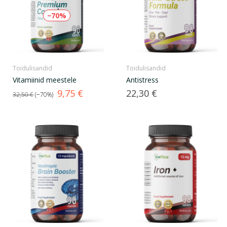
−70%
Toidulisandid
Toidulisandid
Vitamiinid meestele
Antistress
Tavahind
Hind
Hind
9,75 €
22,30 €
32,50 €
−70%