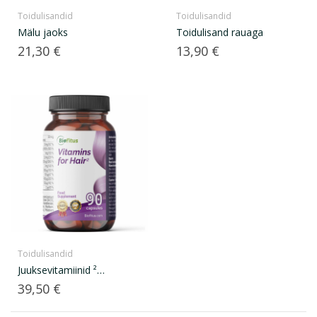
Toidulisandid
Toidulisandid
Mälu jaoks
Toidulisand rauaga
Hind
Hind
21,30 €
13,90 €
Toidulisandid
Juuksevitamiinid ²
hüaluroonhappega
Hind
39,50 €