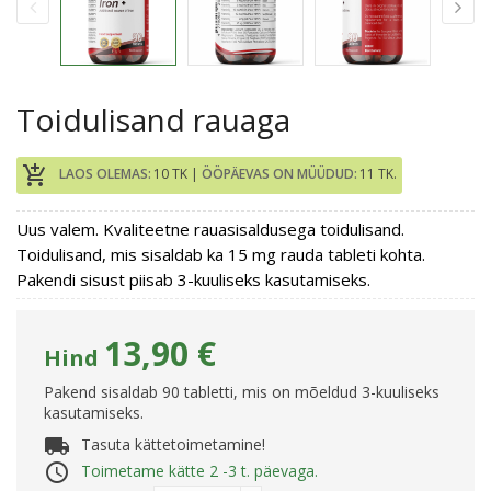
Toidulisand rauaga
add_shopping_cart
LAOS OLEMAS:
10 TK |
ÖÖPÄEVAS ON MÜÜDUD:
11 TK.
Uus valem. Kvaliteetne rauasisaldusega toidulisand.
Toidulisand, mis sisaldab ka 15 mg rauda tableti kohta.
Pakendi sisust piisab 3-kuuliseks kasutamiseks.
13,90 €
Hind
Pakend sisaldab 90 tabletti, mis on mõeldud 3-kuuliseks
kasutamiseks.
local_shipping
Tasuta kättetoimetamine!
access_time
Toimetame kätte 2 -3 t. päevaga.