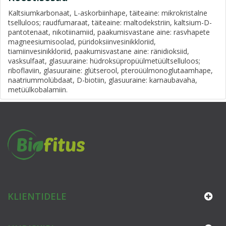
Kaltsiumkarbonaat, L-askorbiinhape, täiteaine: mikrokristalne
tselluloos; raudfumaraat, täiteaine: maltodekstriin, kaltsium-D-
pantotenaat, nikotiinamiid, paakumisvastane aine: rasvhapete
magneesiumisoolad, püridoksiinvesinikkloriid,
tiamiinvesinikkloriid, paakumisvastane aine: ränidioksiid,
vasksulfaat, glasuuraine: hüdroksüpropüülmetüültselluloos;
riboflaviin, glasuuraine: glütserool, pteroüülmonoglutaamhape,
naatriummolübdaat, D-biotiin, glasuuraine: karnaubavaha,
metüülkobalamiin.
KLIENTIDELE