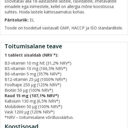
soovitatav alla 18-aastastele lastele, rasedatele, imetavatele
emadele ega inimestele, kellel on allergia mõne koostisosa
suhtes. Hoida lastele kättesaamatus kohas.
Päritoluriik:
EL
Toode on toodetud vastavalt GMP, HACCP ja ISO standarditele.
Toitumisalane teave
1 tablett sisaldab (NRV *):
B3-vitamiin 10 mg NE (31,2% NRV*)
B5-vitamiin 10 mg (166,5% NRV*)
B6-vitamiin 5 mg (357% NRV*)
B12-vitamiin 25 µg (1000% NRV*)
Foolhape 250 µg (125% NRV*)
Biotiin 50 µg (100% NRV*)
Raud 15 mg (107,1% NRV*)
Kaltsium 130 mg (6,5% NRV*)
Molübdeen 50 µg (100% NRV*)
Vask 1200 µg (120% NRV*)
*NRV – toitumisalane võrdlusväärtus.
Koostisosad