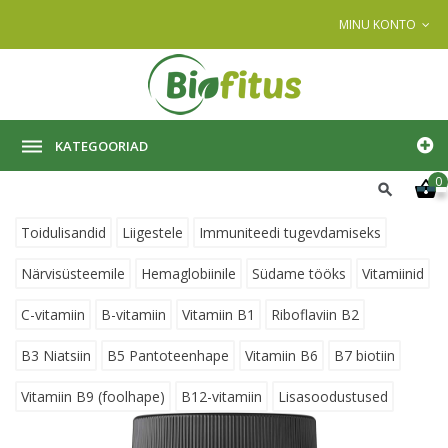
MINU KONTO
KATEGOORIAD
0
Toidulisandid
Liigestele
Immuniteedi tugevdamiseks
Närvisüsteemile
Hemaglobiinile
Südame tööks
Vitamiinid
C-vitamiin
B-vitamiin
Vitamiin B1
Riboflaviin B2
B3 Niatsiin
B5 Pantoteenhape
Vitamiin B6
B7 biotiin
Vitamiin B9 (foolhape)
B12-vitamiin
Lisasoodustused