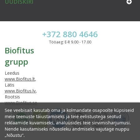
UUDISKIRI
+372 880 4646
Tööaeg: E-R 9.00 - 17.00
Biofitus
grupp
Leedus
www.Biofitus.lt
,
Lätis
www.Biofitus.lv
,
Rootsis
www.Biofitus.se
.
See veebisait kasutab oma ja kolmandate osapoolte küpsiseid
meie teenuste täiustamiseks ja teie eelistustega seotud
reklaamide kuvamiseks, analüüsides teie sirvimisharjumusi.
Nende kasutamiseks nõusoleku andmiseks vajutage nuppu
„Nõustu“.