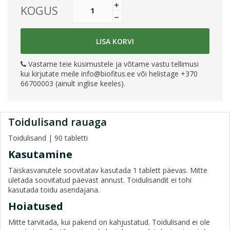
KOGUS
LISA KORVI
Vastame teie küsimustele ja võtame vastu tellimusi
kui kirjutate meile
info@biofitus.ee
või helistage +370
66700003 (ainult inglise keeles).
Toidulisand rauaga
Toidulisand | 90 tabletti
Kasutamine
Täiskasvanutele soovitatav kasutada 1 tablett päevas. Mitte
ületada soovitatud päevast annust. Toidulisandit ei tohi
kasutada toidu asendajana.
Hoiatused
Mitte tarvitada, kui pakend on kahjustatud. Toidulisand ei ole