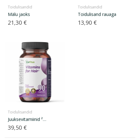
Toidulisandid
Toidulisandid
Mälu jaoks
Toidulisand rauaga
Hind
Hind
21,30 €
13,90 €
Toidulisandid
Juuksevitamiinid ²
hüaluroonhappega
Hind
39,50 €