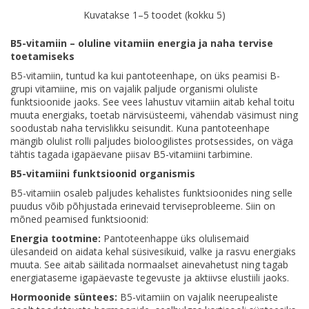
Kuvatakse 1–5 toodet (kokku 5)
B5-vitamiin – oluline vitamiin energia ja naha tervise
toetamiseks
B5-vitamiin, tuntud ka kui pantoteenhape, on üks peamisi B-
grupi vitamiine, mis on vajalik paljude organismi oluliste
funktsioonide jaoks. See vees lahustuv vitamiin aitab kehal toitu
muuta energiaks, toetab närvisüsteemi, vähendab väsimust ning
soodustab naha tervislikku seisundit. Kuna pantoteenhape
mängib olulist rolli paljudes bioloogilistes protsessides, on väga
tähtis tagada igapäevane piisav B5-vitamiini tarbimine.
B5-vitamiini funktsioonid organismis
B5-vitamiin osaleb paljudes kehalistes funktsioonides ning selle
puudus võib põhjustada erinevaid terviseprobleeme. Siin on
mõned peamised funktsioonid:
Energia tootmine:
Pantoteenhappe üks olulisemaid
ülesandeid on aidata kehal süsivesikuid, valke ja rasvu energiaks
muuta. See aitab säilitada normaalset ainevahetust ning tagab
energiataseme igapäevaste tegevuste ja aktiivse elustiili jaoks.
Hormoonide süntees:
B5-vitamiin on vajalik neerupealiste