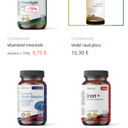
−70%
Toidulisandid
Toidulisandid
Vitamiinid meestele
Vedel raud pluss
Tavahind
Hind
Hind
9,75 €
16,30 €
32,50 €
−70%