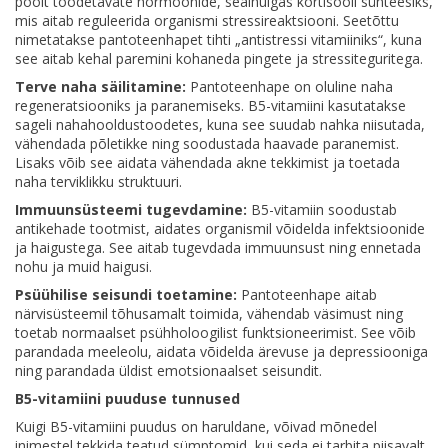
poolt toodetavate hormoonide, sealhulgas kortisooli sünteesiks,
mis aitab reguleerida organismi stressireaktsiooni. Seetõttu
nimetatakse pantoteenhapet tihti „antistressi vitamiiniks“, kuna
see aitab kehal paremini kohaneda pingete ja stressiteguritega.
Terve naha säilitamine:
Pantoteenhape on oluline naha
regeneratsiooniks ja paranemiseks. B5-vitamiini kasutatakse
sageli nahahooldustoodetes, kuna see suudab nahka niisutada,
vähendada põletikke ning soodustada haavade paranemist.
Lisaks võib see aidata vähendada akne tekkimist ja toetada
naha terviklikku struktuuri.
Immuunsüsteemi tugevdamine:
B5-vitamiin soodustab
antikehade tootmist, aidates organismil võidelda infektsioonide
ja haigustega. See aitab tugevdada immuunsust ning ennetada
nohu ja muid haigusi.
Psüühilise seisundi toetamine:
Pantoteenhape aitab
närvisüsteemil tõhusamalt toimida, vähendab väsimust ning
toetab normaalset psühholoogilist funktsioneerimist. See võib
parandada meeleolu, aidata võidelda ärevuse ja depressiooniga
ning parandada üldist emotsionaalset seisundit.
B5-vitamiini puuduse tunnused
Kuigi B5-vitamiini puudus on haruldane, võivad mõnedel
inimestel tekkida teatud sümptomid, kui seda ei tarbita piisavalt.