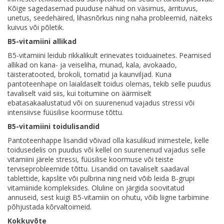
Kõige sagedasemad puuduse nähud on väsimus, ärrituvus,
unetus, seedehäired, lihasnõrkus ning naha probleemid, näiteks
kuivus või põletik.
B5-vitamiini allikad
B5-vitamiini leidub rikkalikult erinevates toiduainetes. Peamised
allikad on kana- ja veiseliha, munad, kala, avokaado,
täisteratooted, brokoli, tomatid ja kaunviljad. Kuna
pantoteenhape on laialdaselt toidus olemas, tekib selle puudus
tavaliselt vaid siis, kui toitumine on äärmiselt
ebatasakaalustatud või on suurenenud vajadus stressi või
intensiivse füüsilise koormuse tõttu.
B5-vitamiini toidulisandid
Pantoteenhappe lisandid võivad olla kasulikud inimestele, kelle
toidusedelis on puudus või kellel on suurenenud vajadus selle
vitamiini järele stressi, füüsilise koormuse või teiste
terviseprobleemide tõttu. Lisandid on tavaliselt saadaval
tablettide, kapslite või pulbrina ning neid võib leida B-grupi
vitamiinide kompleksides. Oluline on järgida soovitatud
annuseid, sest kuigi B5-vitamiin on ohutu, võib liigne tarbimine
põhjustada kõrvaltoimeid.
Kokkuvõte